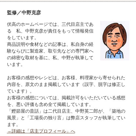
監修／中野克彦
伏高のホームページでは、三代目店主であ
る 私、中野克彦が責任をもって情報発信
をしています。
商品説明や食材などの記事は、私自身の経
験ならびに製造家、取引先などの専門家へ
の綿密な取材を基に、私、中野が執筆して
います。
お客様の感想やレシピは、お客様、料理家から寄せられた
内容を、原文のまま掲載しています（誤字、脱字は修正し
ています）。
お客様の感想については、掲載許可をいただいている感想
を、悪い評価も含め全て掲載しています。
「鰹節屋の昔話」は二代目店主、中野英二郎が、「築地の
風景」と「工場長の独り言」は弊店スタッフが執筆してい
ます。
→詳細は「店主プロフィール」へ