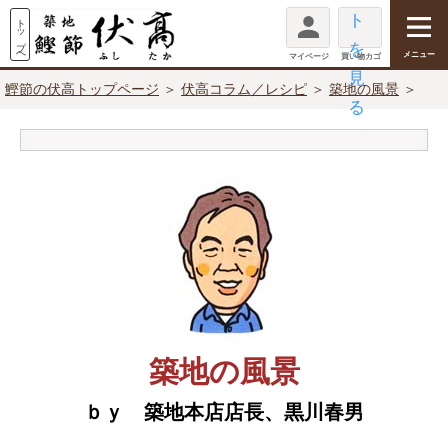
メニュー
マイページ
買い物カゴ
鰹節の伏高トップページ
＞
伏高コラム／レシピ
＞
築地の風景
＞
築地の風景
ｂｙ 築地本店店長、黒川春男