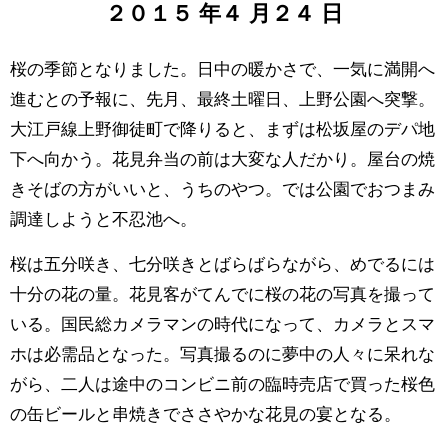
２０１５
年
４
月
２４
日
桜の季節となりました。日中の暖かさで、一気に満開へ
進むとの予報に、先月、最終土曜日、上野公園へ突撃。
大江戸線上野御徒町で降りると、まずは松坂屋のデパ地
下へ向かう。花見弁当の前は大変な人だかり。屋台の焼
きそばの方がいいと、うちのやつ。では公園でおつまみ
調達しようと不忍池へ。
桜は五分咲き、七分咲きとばらばらながら、めでるには
十分の花の量。花見客がてんでに桜の花の写真を撮って
いる。国民総カメラマンの時代になって、カメラとスマ
ホは必需品となった。写真撮るのに夢中の人々に呆れな
がら、二人は途中のコンビニ前の臨時売店で買った桜色
の缶ビールと串焼きでささやかな花見の宴となる。