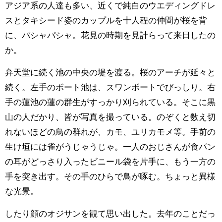
アジア系の人達も多い、近くで純白のウエディングドレ
スとタキシード姿のカップルを十人程の仲間が桜を背
に、パシャパシャ。花見の時期を見計らって来日したの
か。
弁天堂に続く池の中央の堤を渡る。桜のアーチが延々と
続く。左手のボート池は、スワンボートでびっしり。右
手の蓮池の蓮の群生がすっかり刈られている。そこに黒
山の人だかり、皆が写真を撮っている。のぞくと数え切
れないほどの鳥の群れが、カモ、ユリカモメ等。手前の
生け垣には雀がうじゃうじゃ。一人のおじさんが食パン
の耳がどっさり入ったビニール袋を片手に、もう一方の
手を突き出す。その手のひらで鳥が啄む。ちょっと異様
な光景。
したり顔のオジサンを観て思い出した。去年のことだっ