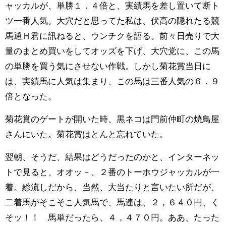
ャッカルが、単勝１．４倍と、実績馬を差し置いて断ト
ツ一番人気。大穴だと思ってた私は、伏高の隠れたる競
馬通Ｈ君に訊ねると、ウンチクを語る。前々日売りで大
量のまとめ買いをしてオッズを下げ、大穴党に、この馬
の単勝を買う気にさせない作戦。しかし菊花賞当日に
は、実績馬に人気は集まり、この馬は三番人気の６．９
倍となった。
菊花賞のゲートが開いた時、黒ネコは門前仲町の焼鳥屋
さんにいた。菊花賞はとんと忘れていた。
翌朝、そうだ、結果はどうだったのかと、インターネッ
トで見ると、オオッ－、２番のトーホウジャッカルが一
着。総流しだから、当然、大当たりと言いたい所だが、
二着馬がそこそこ人気馬で、馬連は、２，６４０円、く
そッ！！ 馬単だったら、４，４７０円。ああ、たった