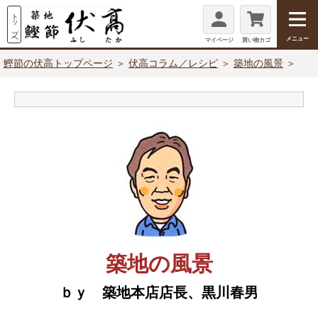
メニュー
マイページ
買い物カゴ
鰹節の伏高トップページ
＞
伏高コラム／レシピ
＞
築地の風景
＞
築地の風景
ｂｙ 築地本店店長、黒川春男