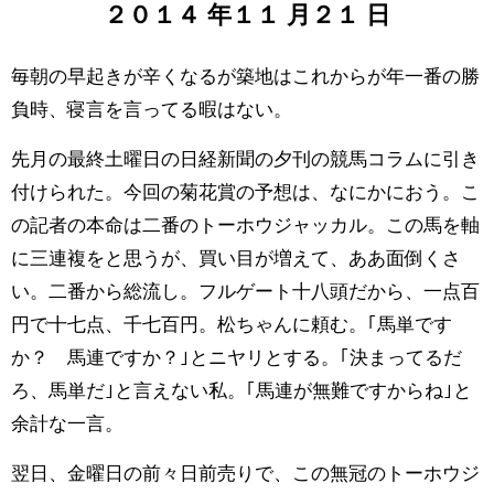
２０１４
年
１１
月
２１
日
毎朝の早起きが辛くなるが築地はこれからが年一番の勝
負時、寝言を言ってる暇はない。
先月の最終土曜日の日経新聞の夕刊の競馬コラムに引き
付けられた。今回の菊花賞の予想は、なにかにおう。こ
の記者の本命は二番のトーホウジャッカル。この馬を軸
に三連複をと思うが、買い目が増えて、ああ面倒くさ
い。二番から総流し。フルゲート十八頭だから、一点百
円で十七点、千七百円。松ちゃんに頼む。｢馬単です
か？ 馬連ですか？｣とニヤリとする。｢決まってるだ
ろ、馬単だ｣と言えない私。｢馬連が無難ですからね｣と
余計な一言。
翌日、金曜日の前々日前売りで、この無冠のトーホウジ