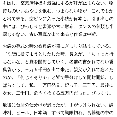
も廻し、空気清浄機も最強にするが汗が止まらない。物
持ちのいいおやじを恨む。つまらない物が、これでもか
と出て来る。空ビンに入った小銭が何本も。引き出しの
中には、びっしりと書類や古い財布、タンスの衣類も半
端じゃない。古い写真が出て来ると作業は中断。
お袋の葬式の時の香典袋が箱にぎっしり詰まっている。
ゴミ袋に捨てようとしたした時、長女が、「ちょっと待
ちないな」と袋を開封していく。名前の書かれてない香
典袋から、三万五千円が出て来た。親父が入れて忘れた
のか。「何じゃそりゃ」と皆で手分けして開封開始。し
ばらくして、私、一万円発見。姪っ子、三千円。最後に
次女、二千円。危うく捨てる五万円だった。びっくり。
最後に台所の仕分けが残ったが、手がつけられない。調
味料、ビール、日本酒、すべて期限切れ。食器棚の中の