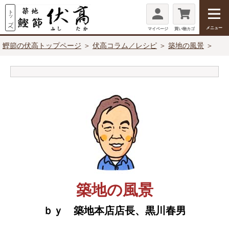
メニュー
マイページ
買い物カゴ
鰹節の伏高トップページ
＞
伏高コラム／レシピ
＞
築地の風景
＞
築地の風景
ｂｙ 築地本店店長、黒川春男