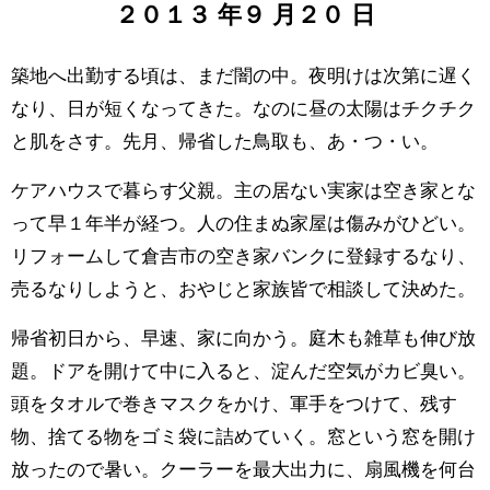
２０１３
年
９
月
２０
日
築地へ出勤する頃は、まだ闇の中。夜明けは次第に遅く
なり、日が短くなってきた。なのに昼の太陽はチクチク
と肌をさす。先月、帰省した鳥取も、あ・つ・い。
ケアハウスで暮らす父親。主の居ない実家は空き家とな
って早１年半が経つ。人の住まぬ家屋は傷みがひどい。
リフォームして倉吉市の空き家バンクに登録するなり、
売るなりしようと、おやじと家族皆で相談して決めた。
帰省初日から、早速、家に向かう。庭木も雑草も伸び放
題。ドアを開けて中に入ると、淀んだ空気がカビ臭い。
頭をタオルで巻きマスクをかけ、軍手をつけて、残す
物、捨てる物をゴミ袋に詰めていく。窓という窓を開け
放ったので暑い。クーラーを最大出力に、扇風機を何台