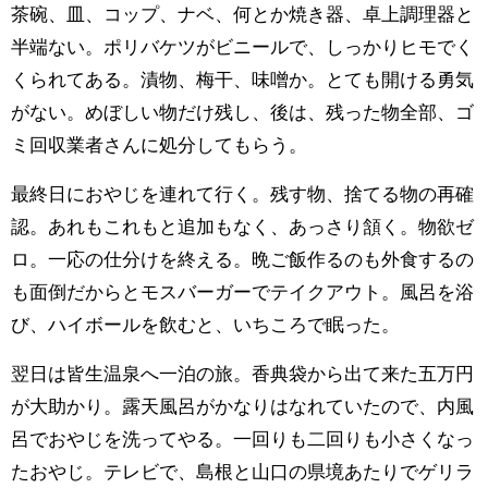
茶碗、皿、コップ、ナベ、何とか焼き器、卓上調理器と
半端ない。ポリバケツがビニールで、しっかりヒモでく
くられてある。漬物、梅干、味噌か。とても開ける勇気
がない。めぼしい物だけ残し、後は、残った物全部、ゴ
ミ回収業者さんに処分してもらう。
最終日におやじを連れて行く。残す物、捨てる物の再確
認。あれもこれもと追加もなく、あっさり頷く。物欲ゼ
ロ。一応の仕分けを終える。晩ご飯作るのも外食するの
も面倒だからとモスバーガーでテイクアウト。風呂を浴
び、ハイボールを飲むと、いちころで眠った。
翌日は皆生温泉へ一泊の旅。香典袋から出て来た五万円
が大助かり。露天風呂がかなりはなれていたので、内風
呂でおやじを洗ってやる。一回りも二回りも小さくなっ
たおやじ。テレビで、島根と山口の県境あたりでゲリラ