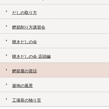
だしの取り方
鰹節削り方講習会
聴きだしの会
聴きだしの会 店頭編
鰹節屋の昔話
築地の風景
工場長の独り言