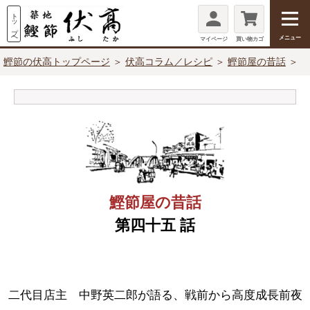
メニュー
マイページ
買い物カゴ
鰹節の伏高トップページ
＞
伏高コラム／レシピ
＞
鰹節屋の昔話
＞
鰹節屋の昔話
第
四十五
話
二代目店主 中野英二郎が語る、戦前から高度成長前夜