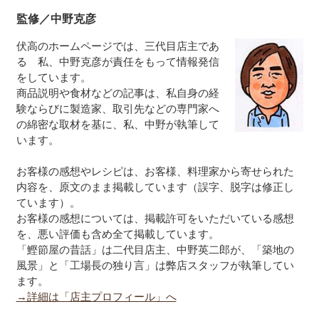
監修／中野克彦
伏高のホームページでは、三代目店主であ
る 私、中野克彦が責任をもって情報発信
をしています。
商品説明や食材などの記事は、私自身の経
験ならびに製造家、取引先などの専門家へ
の綿密な取材を基に、私、中野が執筆して
います。
お客様の感想やレシピは、お客様、料理家から寄せられた
内容を、原文のまま掲載しています（誤字、脱字は修正し
ています）。
お客様の感想については、掲載許可をいただいている感想
を、悪い評価も含め全て掲載しています。
「鰹節屋の昔話」は二代目店主、中野英二郎が、「築地の
風景」と「工場長の独り言」は弊店スタッフが執筆してい
ます。
→詳細は「店主プロフィール」へ