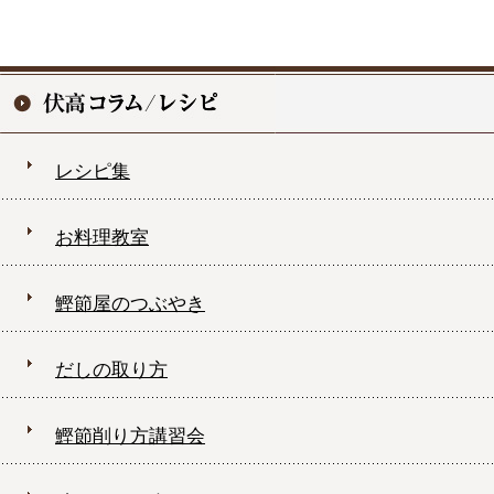
レシピ集
お料理教室
鰹節屋のつぶやき
だしの取り方
鰹節削り方講習会