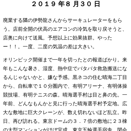
２０１９
年
８
月
３０
日
廃業する隣の伊勢龍さんからサーキュレーターをもら
う。店前全開の伏高のエアコンの冷気を取り戻そうと、
店奥に向けて送風。予想以上に効果抜群。やった
ー！！。一度、二度の気温の差は大きい。
オリンピック開催まで一年を切ったとの報道ばかり。来
年もこんな暑さ、湿度、熱中症でバタバタ救急搬送にな
るんじゃないかと、嫌な予感。黒ネコの住む晴海二丁目
から、自転車で１０分圏内で、有明アリーナ、有明体操
競技場、有明テニスの森。晴海選手村は目と鼻の先。一
年前、どんなもんかと見に行った晴海選手村予定地。広
大な敷地に巨大クレーンが、数え切れないほど乱立。昨
日、再び訪れる。東京ドームの３．７倍の敷地に２３棟
の大型マンションがほぼ完成。東京五輪選手宿舎、閉会