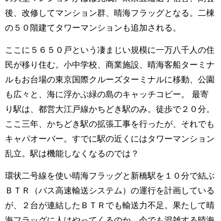
後、改修してマンション群、晴海フラッグとなる。二棟
の５０階建てタワーマンションも追加される。
ここに５６５０戸という凄まじい規模に一万八千人の住
民が移り住む。小中学校、商業施設、晴海客船ターミナ
ルもお台場の東京国際クルーズターミナルに移動、公園
も広々と、海に浮かぶ緑の島のキャッチコピー。 最寄
り駅は、都営大江戸線かちどき駅のみ。徒歩で２０分。
ここ三年、かちどき駅の拡張工事を行ったが、それでも
キャパオーバー。すでに駅の近くにはタワーマンション
乱立。駅は機能しなくなるのでは？
環状二号線を使い晴海フラッグと新橋駅を１０分で結ぶ
ＢＴＲ（バス高速輸送システム）の運行を計画している
が、２台が連結したＢＴＲでも輸送力不足。果たして晴
海フラッグに人はやってくるのか。今でも混雑する晴海