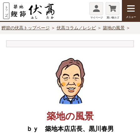
メニュー
マイページ
買い物カゴ
鰹節の伏高トップページ
＞
伏高コラム／レシピ
＞
築地の風景
＞
築地の風景
ｂｙ 築地本店店長、黒川春男