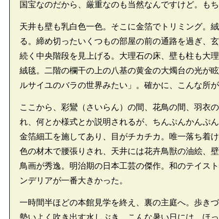
国宝なのだから、厳重なのも当然なんですけど。もち
天井も壁も乳白色一色。そこに金箔でトリミング。絨
る。締め切ったいくつもの部屋の前の通路を過ぎ、玄
続く中央階段を見上げる。大理石の床、壁も柱も大理
絨毯。二階の欄干の上の八基の黄金の大燭台の光が眩
ルサイユのバラの世界みたい」。確かに、こんな所が
ここから、彩鸞（さいらん）の間、花鳥の間、羽衣の
れ、何とか様式とか説明されるが、ちんぷんかんぷん
金箔細工を施してあり、目がチカチカ。唯一落ち着け
色の材木で腰張りされ、天井には花卉鳥獣の油絵、壁
鳥画が秀逸。明治期の日本工芸の傑作。和のテイスト
ンデリアが一番大きかった。
一時間半ほどの本館見学を終え、裏の主庭へ。歩きづ
勢いよく吹き出す水しぶき。こんな暑い日には、ほっ