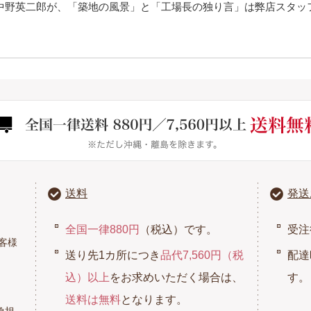
中野英二郎が、「築地の風景」と「工場長の独り言」は弊店スタッ
送料
発送
全国一律880円
（税込）です。
受注
客様
送り先1カ所につき
品代7,560円（税
配達
込）以上
をお求めいただく場合は、
す。
送料は無料
となります。
負担