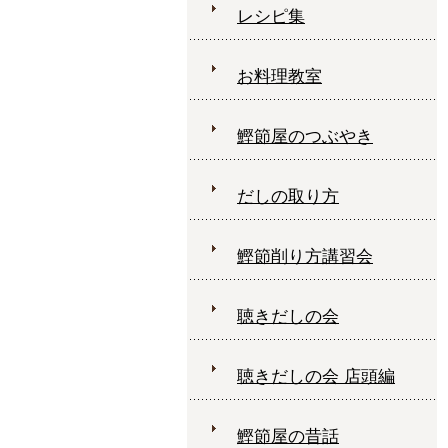
レシピ集
お料理教室
鰹節屋のつぶやき
だしの取り方
鰹節削り方講習会
聴きだしの会
聴きだしの会 店頭編
鰹節屋の昔話