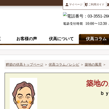
マイページ
ご利用ガイド
覧
お客様の声
伏高について
伏高コラム
鰹節の伏高トップページ
＞
伏高コラム／レシピ
＞
築地の風景
＞
築地の
ｂ