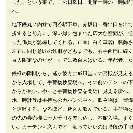
った。という事で。この日曜日、開館十時の一時間前
へ。
地下鉄丸ノ内線で四谷駅下車。赤坂口一番出口を出て
折すると前方に、深い緑に包まれた広大な空間が。迎
った係員が誘導してくれる。正面に白く華麗に装飾さ
左右に同じ意匠の鉄柵がどもまでも。右手西門に続く
百人限定なのだが、すでに数百人はいる。年配者、女
鉄柵の隙間から、遙か彼方に威風堂々の宮殿が見える
から入場して、手荷物検査場へ。その前のテントの下
からが長い。やっと手荷物検査を間近に見える所へ。
ホ、時計等は手持ちのカバンの中へ、飲み物は、警備
と連呼する。なるほど、皆さん飲んでいる。手荷物を
の先の券売機に一人千円を差し込む。本館入場。すぐ
い。カーテンも窓もです。触っていいのは階段の手摺