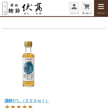
鰹節の伏高トップページ
yuri0514さんのレビュー
メニュー
マイページ
買い物カゴ
濃醇だし（２００ｍｌ）