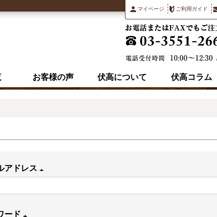
マイページ
ご利用ガイド
覧
お客様の声
伏高について
伏高コラム
ルアドレス
(必
須)
ワード