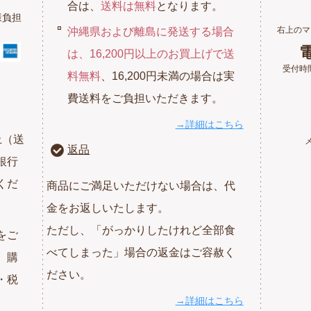
合は、
送料は無料
となります。
様負担
右上のマ
沖縄県および離島に発送する場合
電
は、16,200円以上のお買上げで送
受付時間
料無料
、16,200円未満の場合は実
費送料をご負担いただきます。
→詳細はこちら
上（送
返品
銀行
くだ
商品にご満足いただけない場合は、代
金をお返しいたします。
ただし、「がっかりしたけれど全部食
をご
べてしまった」場合の返金はご容赦く
、購
ださい。
・税
→詳細はこちら