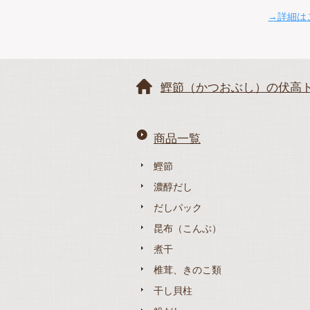
→詳細は
鰹節（かつおぶし）の伏高
商品一覧
鰹節
濃醇だし
だしパック
昆布（こんぶ）
煮干
椎茸、きのこ類
干し貝柱