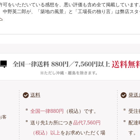
許可をいただいている感想を、悪い評価も含め全て掲載しています
、中野英二郎が、「築地の風景」と「工場長の独り言」は弊店スタ
へ
送料
発送
全国一律880円
（税込）です。
受注
お客
送り先1カ所につき
品代7,560円
配達
（税込）以上
をお求めいただく場
す。